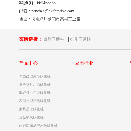
客服QQ：669468858
邮箱：panchen@hxabrasive.com
地址：河南郑州荥阳市高村工业园
友情链接：
|
|
白刚玉磨料
棕刚玉磨料
产品中心
应用行业
表面处理用绿碳化硅
复合材料用绿碳化硅
陶瓷行业用绿碳化硅
表面处理用黑碳化硅
磨具用绿碳化硅
冶金级黑碳化硅
耐磨防腐涂层用黑碳化硅