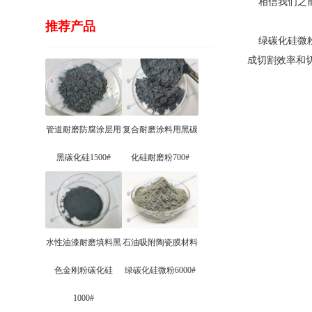
相信我们之前
推荐产品
绿碳化硅微粉
成切割效率和
管道耐磨防腐涂层用
复合耐磨涂料用黑碳
黑碳化硅1500#
化硅耐磨粉700#
水性油漆耐磨填料黑
石油吸附陶瓷膜材料
色金刚粉碳化硅
绿碳化硅微粉6000#
1000#