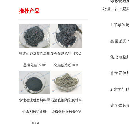
绿碳化硅
处理。以下是
推荐产品
1.半导体与
晶圆抛光：用
管道耐磨防腐涂层用
复合耐磨涂料用黑碳
集成电路封装
黑碳化硅1500#
化硅耐磨粉700#
光学元件加工
2.光学与精
水性油漆耐磨填料黑
石油吸附陶瓷膜材料
光学镜片抛光
色金刚粉碳化硅
绿碳化硅微粉6000#
1000#