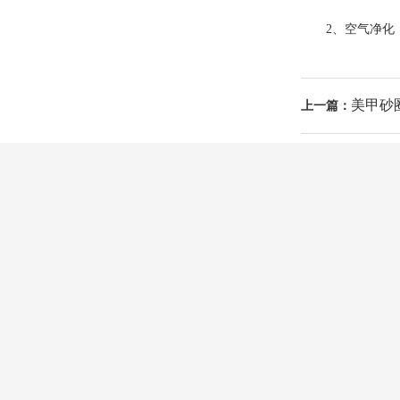
2、空气净化：
美甲砂圈
上一篇：
产品中心
应用行业
荣
表面处理用绿碳化硅