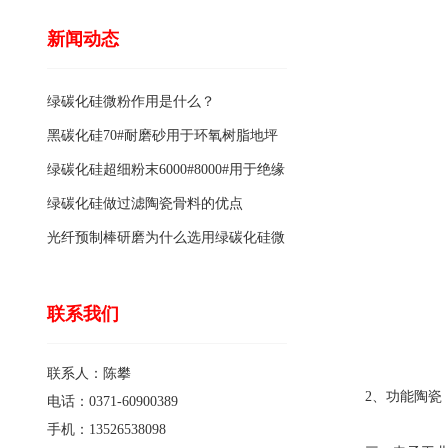
新闻动态
绿碳化硅微粉作用是什么？
黑碳化硅70#耐磨砂用于环氧树脂地坪
骨料的特点有哪些？
绿碳化硅超细粉末6000#8000#用于绝缘
涂料的优点
绿碳化硅做过滤陶瓷骨料的优点
光纤预制棒研磨为什么选用绿碳化硅微
粉1200#?
联系我们
联系人：陈攀
2、功能陶瓷：
电话：0371-60900389
手机：13526538098