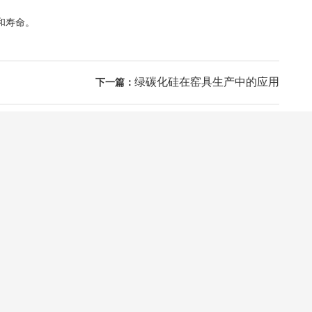
和寿命。
绿碳化硅在窑具生产中的应用
下一篇：
24小时咨询热线
0371-60900389
移动电话