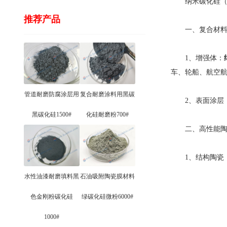
纳米碳化硅（S
推荐产品
一、复合材料
1、增强体：
车、轮船、航空
管道耐磨防腐涂层用
复合耐磨涂料用黑碳
2、表面涂层：
黑碳化硅1500#
化硅耐磨粉700#
二、高性能陶
1、结构陶瓷：
水性油漆耐磨填料黑
石油吸附陶瓷膜材料
色金刚粉碳化硅
绿碳化硅微粉6000#
1000#