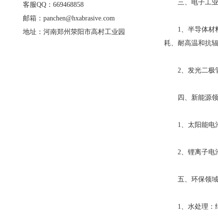
三、电子工业
客服QQ：669468858
邮箱：panchen@hxabrasive.com
1、半导体材料
地址：河南郑州荥阳市高村工业园
耗、耐高温和抗
2、发光二极
四、新能源领
1、太阳能电池
2、锂离子电池
五、环保领
1、水处理：纳