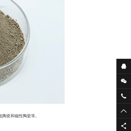
在
微
135
TO
电陶瓷和磁性陶瓷等。