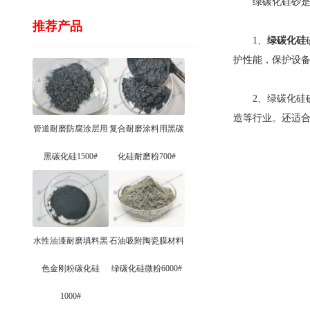
绿碳化硅砂是一
推荐产品
1、
绿碳化硅
护性能，保护设
2、绿碳化硅砂
造等行业。还适
管道耐磨防腐涂层用
复合耐磨涂料用黑碳
黑碳化硅1500#
化硅耐磨粉700#
水性油漆耐磨填料黑
石油吸附陶瓷膜材料
色金刚粉碳化硅
绿碳化硅微粉6000#
1000#