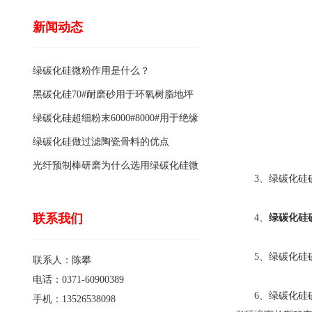
新闻动态
绿碳化硅微粉作用是什么？
黑碳化硅70#耐磨砂用于环氧树脂地坪
骨料的特点有哪些？
绿碳化硅超细粉末6000#8000#用于绝缘
涂料的优点
绿碳化硅做过滤陶瓷骨料的优点
光纤预制棒研磨为什么选用绿碳化硅微
3、绿碳化硅砂
粉1200#?
联系我们
4、
绿碳化硅
5、绿碳化硅砂
联系人：陈攀
电话：0371-60900389
6、绿碳化硅砂
手机：13526538098