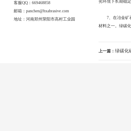
劣环境下长期稳
客服QQ：669468858
邮箱：panchen@hxabrasive.com
7、在冶金矿石
地址：河南郑州荥阳市高村工业园
材料之一。绿碳
绿碳化硅
上一篇：
产品中心
应用行业
荣