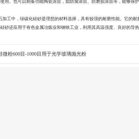
定使用。也可以制备功能陶瓷涂层，如防腐涂层、防磨损涂层等，能够保
加工中，绿碳化硅砂是理想的材料选择，具有较强的耐磨性能。它的耐磨性
化硅砂还应用于有色金属冶炼业和钢铁工业，利用其高温强度、良好的导
微粉600目-1000目用于光学玻璃抛光粉
誉资质
新闻动态