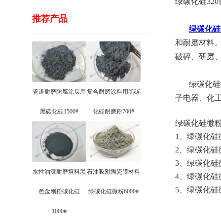
绿碳化硅32
推荐产品
绿碳化硅3
和耐磨材料
破碎、研磨
绿碳化硅微
管道耐磨防腐涂层用
复合耐磨涂料用黑碳
子电器、化
黑碳化硅1500#
化硅耐磨粉700#
绿碳化硅微粉
1、绿碳化
2、绿碳化硅
3、绿碳化
水性油漆耐磨填料黑
石油吸附陶瓷膜材料
4、绿碳化
5、绿碳化硅
色金刚粉碳化硅
绿碳化硅微粉6000#
1000#