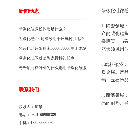
绿碳化硅微粉
新闻动态
1. 陶瓷领
绿碳化硅微粉作用是什么？
产的碳化硅
黑碳化硅70#耐磨砂用于环氧树脂地坪
瓷膜管、与
骨料的特点有哪些？
绿碳化硅超细粉末6000#8000#用于绝缘
航天领域用
涂料的优点
绿碳化硅做过滤陶瓷骨料的优点
2.磨料领域
光纤预制棒研磨为什么选用绿碳化硅微
质金属。产
粉1200#?
璃、玉石饰
联系我们
3. 耐磨领
品的耐热、
联系人：陈攀
电话：0371-60900389
手机：13526538098