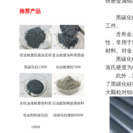
研磨金属钼
推荐产品
黑碳化硅
工件。
含有金属
性，常用于
材料。对金
管道耐磨防腐涂层用
复合耐磨涂料用黑碳
黑碳化硅微粉
洛氏硬度为
黑碳化硅1500#
化硅耐磨粉700#
此外，黑
了黑碳化硅
大颗粒对钼
水性油漆耐磨填料黑
石油吸附陶瓷膜材料
色金刚粉碳化硅
绿碳化硅微粉6000#
1000#