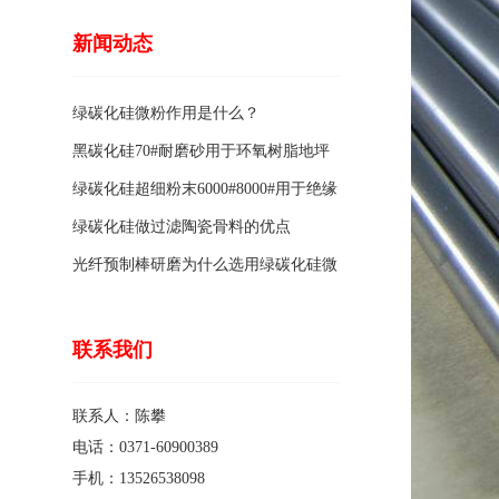
新闻动态
绿碳化硅微粉作用是什么？
黑碳化硅70#耐磨砂用于环氧树脂地坪
骨料的特点有哪些？
绿碳化硅超细粉末6000#8000#用于绝缘
涂料的优点
绿碳化硅做过滤陶瓷骨料的优点
光纤预制棒研磨为什么选用绿碳化硅微
粉1200#?
联系我们
联系人：陈攀
电话：0371-60900389
手机：13526538098