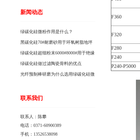
新闻动态
F360
绿碳化硅微粉作用是什么？
F320
黑碳化硅70#耐磨砂用于环氧树脂地坪
F280
骨料的特点有哪些？
绿碳化硅超细粉末6000#8000#用于绝缘
F240
涂料的优点
绿碳化硅做过滤陶瓷骨料的优点
P240-P5000
光纤预制棒研磨为什么选用绿碳化硅微
粉1200#?
联系我们
联系人：陈攀
电话：0371-60900389
手机：13526538098