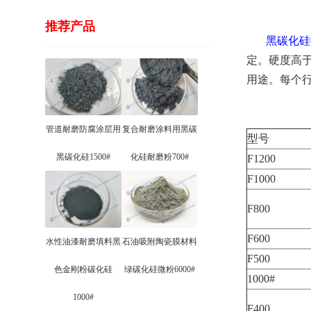
推荐产品
黑碳化硅
定。硬度高
用途。每个
管道耐磨防腐涂层用
复合耐磨涂料用黑碳
型号
黑碳化硅1500#
化硅耐磨粉700#
F1200
F1000
F800
F600
水性油漆耐磨填料黑
石油吸附陶瓷膜材料
F500
色金刚粉碳化硅
绿碳化硅微粉6000#
1000#
1000#
F400