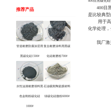
400目黑碳化
400目黑
推荐产品
是比较典型
用于高端陶
化学处理，
我厂激光
管道耐磨防腐涂层用
复合耐磨涂料用黑碳
黑碳化硅1500#
化硅耐磨粉700#
水性油漆耐磨填料黑
石油吸附陶瓷膜材料
色金刚粉碳化硅
绿碳化硅微粉6000#
1000#