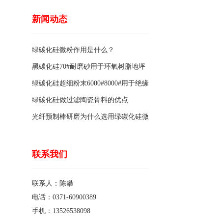
新闻动态
绿碳化硅微粉作用是什么？
黑碳化硅70#耐磨砂用于环氧树脂地坪
骨料的特点有哪些？
绿碳化硅超细粉末6000#8000#用于绝缘
涂料的优点
绿碳化硅做过滤陶瓷骨料的优点
光纤预制棒研磨为什么选用绿碳化硅微
粉1200#?
联系我们
联系人：陈攀
电话：0371-60900389
手机：13526538098