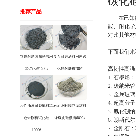
碳化
推荐产品
在已知的
能、耐化学
对比其他材
下面我们来
管道耐磨防腐涂层用
复合耐磨涂料用黑碳
高韧性高强
黑碳化硅1500#
化硅耐磨粉700#
1. 石墨烯
2. 碳纳米
3. 金属
4. 超高
水性油漆耐磨填料黑
石油吸附陶瓷膜材料
5. 氮化
色金刚粉碳化硅
绿碳化硅微粉6000#
6. 朗斯
7. 金刚石
1000#