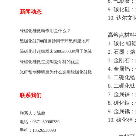
8. 气凝
9. 碳化
新闻动态
10. 达
绿碳化硅微粉作用是什么？
高熔点材料
黑碳化硅70#耐磨砂用于环氧树脂地坪
1. 碳化 
2. 石墨：熔
骨料的特点有哪些？
绿碳化硅超细粉末6000#8000#用于绝缘
3. 金刚石：
涂料的优点
绿碳化硅做过滤陶瓷骨料的优点
4. 金属钨：
光纤预制棒研磨为什么选用绿碳化硅微
5. 二硼化
粉1200#?
6. 二硼化
7. 金属铼：
联系我们
8. 碳化钛：
9. 金属锇：
联系人：陈攀
10. 碳化硅
电话：0371-60900389
手机：13526538098