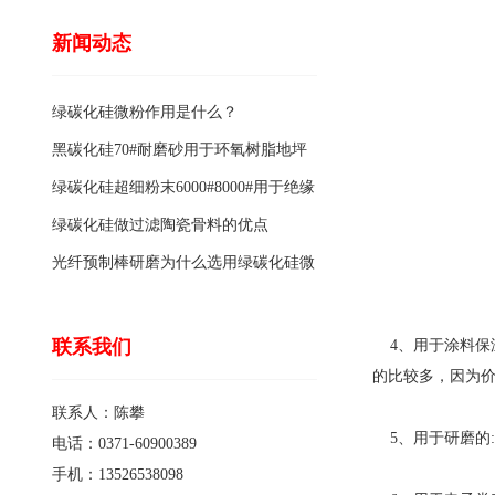
新闻动态
绿碳化硅微粉作用是什么？
黑碳化硅70#耐磨砂用于环氧树脂地坪
骨料的特点有哪些？
绿碳化硅超细粉末6000#8000#用于绝缘
涂料的优点
绿碳化硅做过滤陶瓷骨料的优点
光纤预制棒研磨为什么选用绿碳化硅微
粉1200#?
联系我们
4、用于涂料保温材
的比较多，因为
联系人：陈攀
5、用于研磨的:使
电话：0371-60900389
手机：13526538098