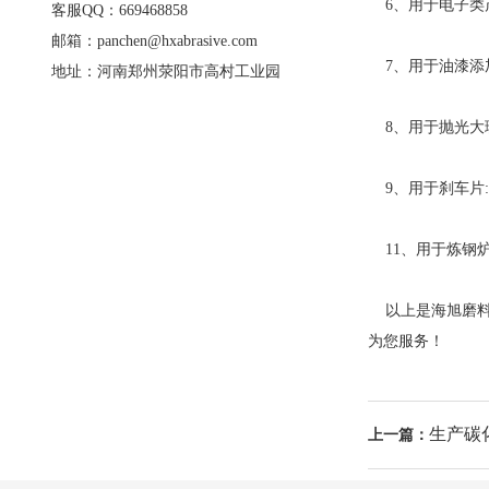
6、用于电子类产品
客服QQ：669468858
邮箱：panchen@hxabrasive.com
7、用于油漆添加:-
地址：河南郑州荥阳市高村工业园
8、用于抛光大
9、用于刹车片:一
11、用于炼钢炉
以上是海旭磨料
为您服务！
生产碳
上一篇：