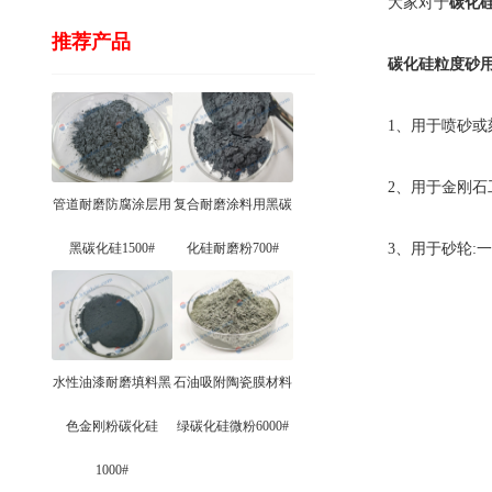
大家对于
碳化
推荐产品
碳化硅粒度砂用
1、用于喷砂或刻字
2、用于金刚石工具
管道耐磨防腐涂层用
复合耐磨涂料用黑碳
黑碳化硅1500#
化硅耐磨粉700#
3、用于砂轮:一般
水性油漆耐磨填料黑
石油吸附陶瓷膜材料
色金刚粉碳化硅
绿碳化硅微粉6000#
1000#