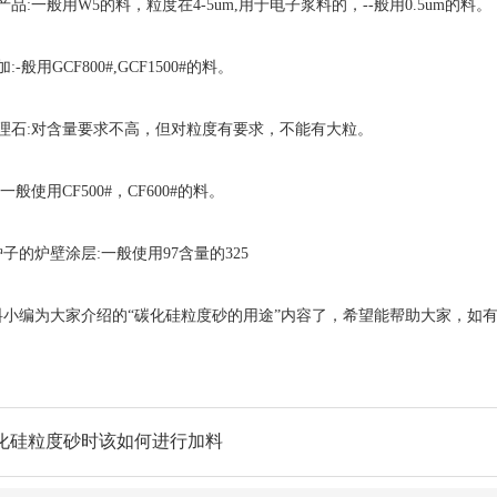
:一般用W5的料，粒度在4-5um,用于电子浆料的，--般用0.5um的料。
般用GCF800#,GCF1500#的料。
理石:对含量要求不高，但对粒度有要求，不能有大粒。
般使用CF500#，CF600#的料。
子的炉壁涂层:一般使用97含量的325
小编为大家介绍的“碳化硅粒度砂的用途”内容了，希望能帮助大家，如
化硅粒度砂时该如何进行加料