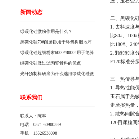
压，玉石受
新闻动态
二、黑碳化硅
1. 去料速
绿碳化硅微粉作用是什么？
比80#、1
黑碳化硅70#耐磨砂用于环氧树脂地坪
比180#、
骨料的特点有哪些？
绿碳化硅超细粉末6000#8000#用于绝缘
2. 颗粒粒
F120标准
涂料的优点
绿碳化硅做过滤陶瓷骨料的优点
光纤预制棒研磨为什么选用绿碳化硅微
三、热传导
粉1200#?
1. 导热性
玉石属于热
联系我们
走摩擦热量
2. 散热间
联系人：陈攀
120目颗粒
电话：0371-60900389
手机：13526538098