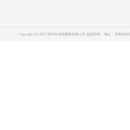
磨具用绿碳化硅
冶金级黑碳化硅
耐磨防腐涂层用黑碳化硅
磨具用黑碳化硅
Copyright (©) 2021 郑州市海旭磨料有限公司 版权所有 地址：河
工业陶瓷用黑色碳化硅
纳米级碳化硅