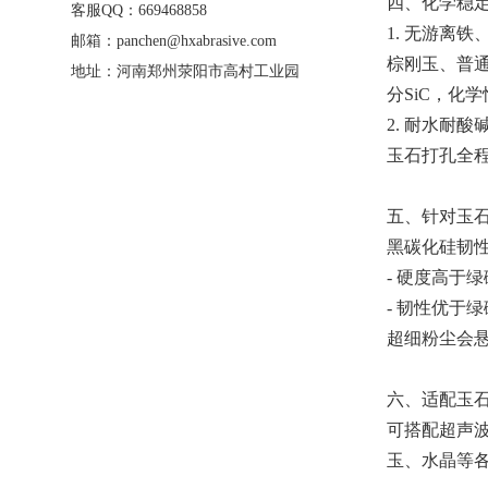
四、化学稳
客服QQ：669468858
1. 无游离
邮箱：panchen@hxabrasive.com
棕刚玉、普
地址：河南郑州荥阳市高村工业园
分SiC，
2. 耐水耐
玉石打孔全
五、针对玉
黑碳化硅韧
- 硬度高于
- 韧性优于
超细粉尘会
六、适配玉
可搭配超声
玉、水晶等