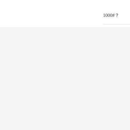
1000#？
产品中心
应用行业
表面处理用绿碳化硅
复合材料用绿碳化硅
陶瓷行业用绿碳化硅
表面处理用黑碳化硅