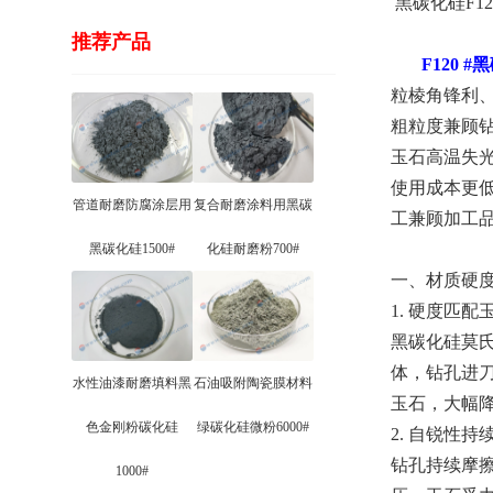
黑碳化硅F1
推荐产品
F120 
粒棱角锋利、
粗粒度兼顾
玉石高温失
使用成本更
管道耐磨防腐涂层用
复合耐磨涂料用黑碳
工兼顾加工
黑碳化硅1500#
化硅耐磨粉700#
一、材质硬
1. 硬度匹
黑碳化硅莫氏
体，钻孔进
水性油漆耐磨填料黑
石油吸附陶瓷膜材料
玉石，大幅
色金刚粉碳化硅
绿碳化硅微粉6000#
2. 自锐性
钻孔持续摩
1000#