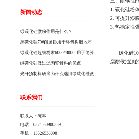
三、耐候性
1. 碳化硅
新闻动态
2. 可提升
3. 热稳定
绿碳化硅微粉作用是什么？
黑碳化硅70#耐磨砂用于环氧树脂地坪
骨料的特点有哪些？
绿碳化硅超细粉末6000#8000#用于绝缘
碳化硅10
腐耐候油漆
涂料的优点
绿碳化硅做过滤陶瓷骨料的优点
光纤预制棒研磨为什么选用绿碳化硅微
粉1200#?
联系我们
联系人：陈攀
电话：0371-60900389
手机：13526538098