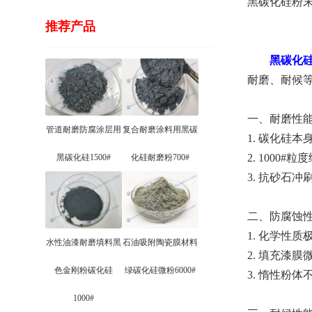
黑碳化硅粉末
推荐产品
黑碳化硅
耐磨、耐候
一、耐磨性
管道耐磨防腐涂层用
复合耐磨涂料用黑碳
1. 碳化硅
2. 100
黑碳化硅1500#
化硅耐磨粉700#
3. 抗砂石
二、防腐蚀
1. 化学性
水性油漆耐磨填料黑
石油吸附陶瓷膜材料
2. 填充漆
色金刚粉碳化硅
绿碳化硅微粉6000#
3. 惰性粉
1000#