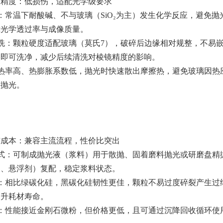
与精度：低损伤，适配光学级要求
强：常温下耐酸碱、不与玻璃（SiO₂为主）发生化学反应，避
障光学透过率与成像质量。
清洗：颗粒硬度适配玻璃（莫氏7），破碎后边缘相对规整，不易
液即可洗净，减少后续清洗对棱镜精度的影响。
导热率高、热膨胀系数低，抛光时快速散出摩擦热，避免玻璃因
度抛光。
与成本：兼容主流流程，性价比突出
方式：可制成抛光液（浆料）用于散抛、固着磨料抛光或研磨盘精
剂、悬浮剂）复配，稳定浆料状态。
好：相比绿碳化硅，黑碳化硅韧性更佳，颗粒不易过度碎裂产生过
提升耗材寿命。
势：性能接近金刚石微粉，但价格更低，且可通过沉降回收循环