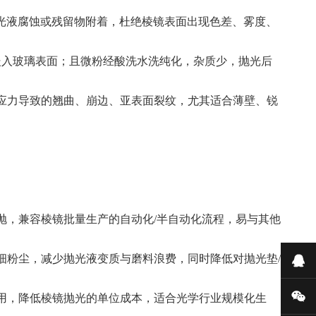
免抛光液腐蚀或残留物附着，杜绝棱镜表面出现色差、雾度、
嵌入玻璃表面；且微粉经酸洗水洗纯化，杂质少，抛光后
热应力导致的翘曲、崩边、亚表面裂纹，尤其适合薄壁、锐
抛，兼容棱镜批量生产的自动化/半自动化流程，易与其他
细粉尘，减少抛光液变质与磨料浪费，同时降低对抛光垫/
在
微
使用，降低棱镜抛光的单位成本，适合光学行业规模化生