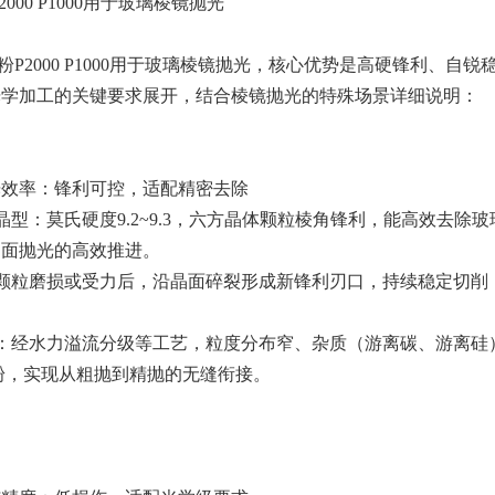
000 P1000用于玻璃棱镜抛光
2000 P1000用于玻璃棱镜抛光，核心优势是高硬锋利、自
光学加工的关键要求展开，结合棱镜抛光的特殊场景详细说明：
光效率：锋利可控，适配精密去除
利晶型：莫氏硬度9.2~9.3，六方晶体颗粒棱角锋利，能高效去
多面抛光的高效推进。
：颗粒磨损或受力后，沿晶面碎裂形成新锋利刃口，持续稳定切
控：经水力溢流分级等工艺，粒度分布窄、杂质（游离碳、游离硅
粉，实现从粗抛到精抛的无缝衔接。