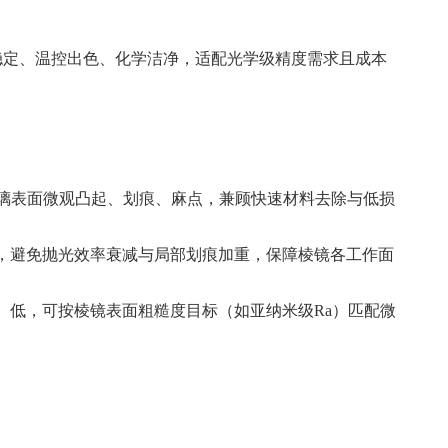
锐稳定、温控出色、化学洁净，适配光学级精度需求且成本
除玻璃表面微观凸起、划痕、麻点，兼顾快速材料去除与低损
削，避免抛光效率衰减与局部划痕加重，保障棱镜各工作面
）低，可按棱镜表面粗糙度目标（如亚纳米级Ra）匹配微