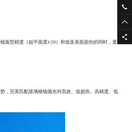
135
TO
面型精度（如平面度λ/10）和低亚表面损伤的同时，显
优势，完美匹配玻璃棱镜抛光对高效、低损伤、高精度、低