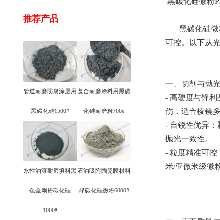
黑碳化硅微粉P2
推荐产品
黑碳化硅微粉P
可控。以下从
一、切削与抛
管道耐磨防腐涂层用
复合耐磨涂料用黑碳
- 高硬度与锋
伤，适合棱镜
黑碳化硅1500#
化硅耐磨粉700#
- 自锐性优异
抛光一致性。
- 粒度精准可
米/亚微米级微
水性油漆耐磨填料黑
石油吸附陶瓷膜材料
色金刚粉碳化硅
绿碳化硅微粉6000#
1000#