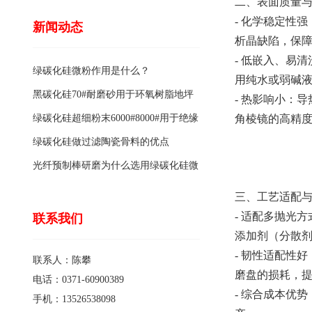
二、表面质量
- 化学稳定性
新闻动态
析晶缺陷，保
- 低嵌入、易
绿碳化硅微粉作用是什么？
用纯水或弱碱
黑碳化硅70#耐磨砂用于环氧树脂地坪
- 热影响小：
骨料的特点有哪些？
绿碳化硅超细粉末6000#8000#用于绝缘
角棱镜的高精
涂料的优点
绿碳化硅做过滤陶瓷骨料的优点
光纤预制棒研磨为什么选用绿碳化硅微
粉1200#?
三、工艺适配
- 适配多抛光
联系我们
添加剂（分散
- 韧性适配性
联系人：陈攀
磨盘的损耗，
电话：0371-60900389
- 综合成本优
手机：13526538098