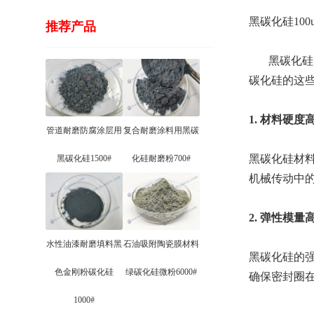
黑碳化硅10
推荐产品
黑碳化硅1
碳化硅的这
‌1. 材料硬
管道耐磨防腐涂层用
复合耐磨涂料用黑碳
黑碳化硅材料
黑碳化硅1500#
化硅耐磨粉700#
机械传动中
‌2. 弹性模
水性油漆耐磨填料黑
石油吸附陶瓷膜材料
黑碳化硅的
色金刚粉碳化硅
绿碳化硅微粉6000#
确保密封圈
1000#