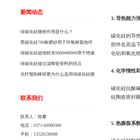
新闻动态
‌3. 导热能
绿碳化硅微粉作用是什么？
碳化硅的导
黑碳化硅70#耐磨砂用于环氧树脂地坪
部件在高温下
骨料的特点有哪些？
绿碳化硅超细粉末6000#8000#用于绝缘
化铝和氧化
涂料的优点
绿碳化硅做过滤陶瓷骨料的优点
4. 化学惰性
光纤预制棒研磨为什么选用绿碳化硅微
粉1200#?
碳化硅抗酸
硅陶瓷密封
联系我们
联系人：陈攀
‌5. 热膨胀
电话：0371-60900389
手机：13526538098