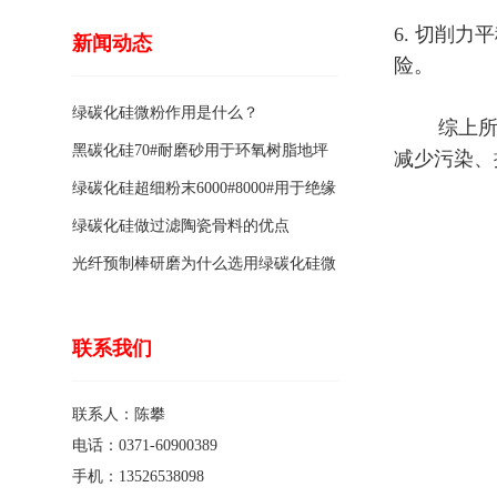
6. 切削
新闻动态
险。
绿碳化硅微粉作用是什么？
综上所述，
黑碳化硅70#耐磨砂用于环氧树脂地坪
减少污染、
骨料的特点有哪些？
绿碳化硅超细粉末6000#8000#用于绝缘
涂料的优点
绿碳化硅做过滤陶瓷骨料的优点
光纤预制棒研磨为什么选用绿碳化硅微
粉1200#?
联系我们
联系人：陈攀
电话：0371-60900389
手机：13526538098