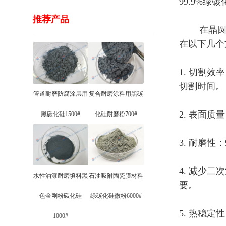
99.9%绿
推荐产品
在晶圆切割
在以下几个
1. 切割
切割时间。
管道耐磨防腐涂层用
复合耐磨涂料用黑碳
2. 表面
黑碳化硅1500#
化硅耐磨粉700#
3. 耐磨
4. 减少
水性油漆耐磨填料黑
石油吸附陶瓷膜材料
要。
色金刚粉碳化硅
绿碳化硅微粉6000#
5. 热稳
1000#