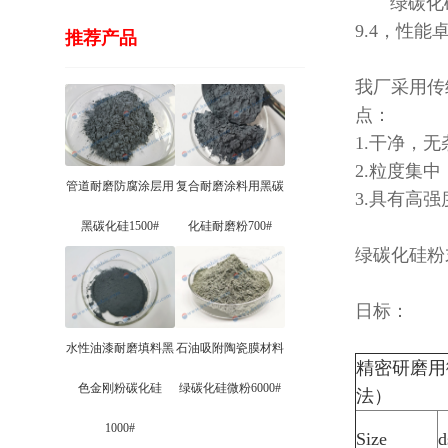
绿碳化硅粉
9.4，性能
推荐产品
我厂采用传
点：
1.干净，
2.粒度集
管道耐磨防腐涂层用
复合耐磨涂料用黑碳
3.具有高
黑碳化硅1500#
化硅耐磨粉700#
绿碳化硅粉
日标：
水性油漆耐磨填料黑
石油吸附陶瓷膜材料
精密研磨用
色金刚粉碳化硅
绿碳化硅微粉6000#
法
1000#
Size