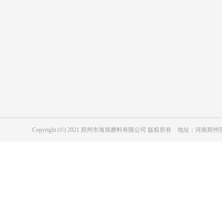
产品中心
应用行业
表面处理用绿碳化硅
复合材料用绿碳化硅
陶瓷行业用绿碳化硅
表面处理用黑碳化硅
磨具用绿碳化硅
冶金级黑碳化硅
耐磨防腐涂层用黑碳化硅
磨具用黑碳化硅
Copyright (©) 2021 郑州市海旭磨料有限公司 版权所有 地址：河
工业陶瓷用黑色碳化硅
纳米级碳化硅