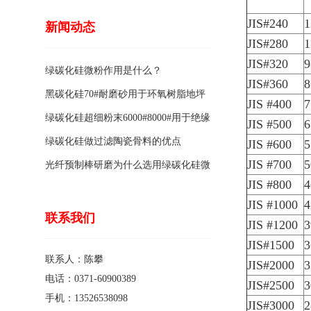
JIS#240
1
新闻动态
JIS#280
1
JIS#320
9
绿碳化硅微粉作用是什么？
JIS#360
8
黑碳化硅70#耐磨砂用于环氧树脂地坪
JIS #400
7
骨料的特点有哪些？
绿碳化硅超细粉末6000#8000#用于绝缘
JIS #500
6
涂料的优点
绿碳化硅做过滤陶瓷骨料的优点
JIS #600
5
JIS #700
5
光纤预制棒研磨为什么选用绿碳化硅微
JIS #800
4
粉1200#?
JIS #1000
4
联系我们
JIS #1200
3
JIS#1500
3
联系人：陈攀
JIS#2000
3
电话：0371-60900389
JIS#2500
3
手机：13526538098
JIS#3000
2