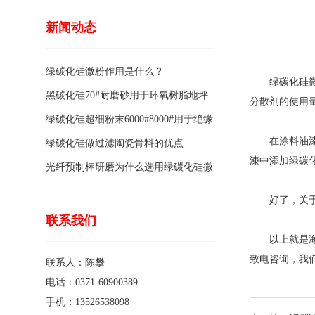
新闻动态
绿碳化硅微粉作用是什么？
绿碳化硅微粉
黑碳化硅70#耐磨砂用于环氧树脂地坪
分散剂的使用
骨料的特点有哪些？
绿碳化硅超细粉末6000#8000#用于绝缘
在涂料油漆行
涂料的优点
绿碳化硅做过滤陶瓷骨料的优点
漆中添加绿碳
光纤预制棒研磨为什么选用绿碳化硅微
粉1200#?
好了，关于绿
联系我们
以上就是海旭
致电咨询，我
联系人：陈攀
电话：0371-60900389
手机：13526538098