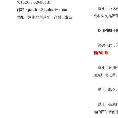
客服QQ：669468858
白刚玉莫氏硬度为
邮箱：panchen@hxabrasive.com
火材料制品产
地址：河南郑州荥阳市高村工业园
应用领域不
绿碳化硅，适
粉的用途
白刚玉适用范
抛光研磨之首
也可用做各种
以上小编总结
适的产品来使