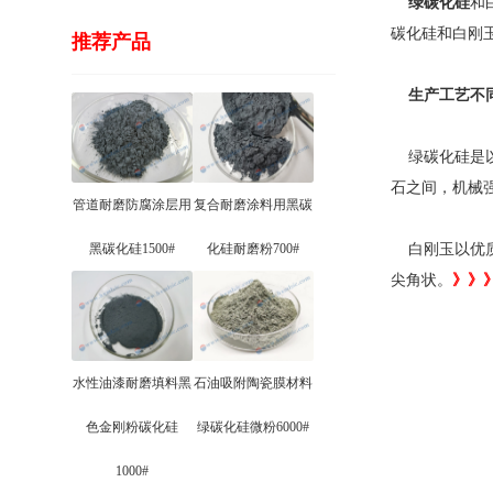
绿碳化硅
和
碳化硅和白刚
推荐产品
生产工艺不
绿碳化硅是以
石之间，机械
管道耐磨防腐涂层用
复合耐磨涂料用黑碳
黑碳化硅1500#
化硅耐磨粉700#
白刚玉以优质
尖角状。
》》
水性油漆耐磨填料黑
石油吸附陶瓷膜材料
色金刚粉碳化硅
绿碳化硅微粉6000#
1000#