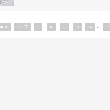
489条
上一页
1
..
62
63
64
65
66
67
誉资质
新闻动态
企业新闻
行业知识