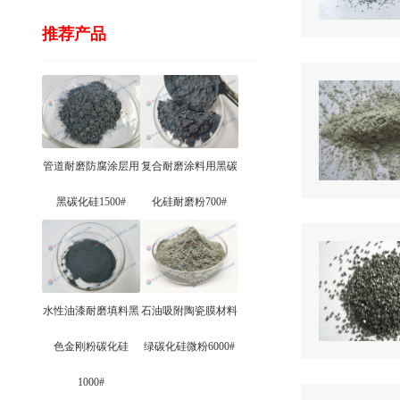
推荐产品
管道耐磨防腐涂层用
复合耐磨涂料用黑碳
黑碳化硅1500#
化硅耐磨粉700#
水性油漆耐磨填料黑
石油吸附陶瓷膜材料
色金刚粉碳化硅
绿碳化硅微粉6000#
1000#