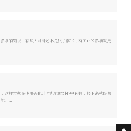
的影响的知识，有些人可能还不是很了解它，有关它的影响就更
下，这样大家在使用碳化硅时也能做到心中有数，接下来就跟着
。...
在