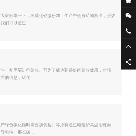
微
与大家分享一下，黑碳化硅微粉加工生产中会有矿物析出，受炉
们可以通过...
135
TO
均匀，则需要进行筛分。可为了能达到很好的筛分效果，对筛
的信息，碳化...
生产绿色碳化硅时需要加食盐）等原料通过电阻炉高温冶炼而
电性。那么碳...