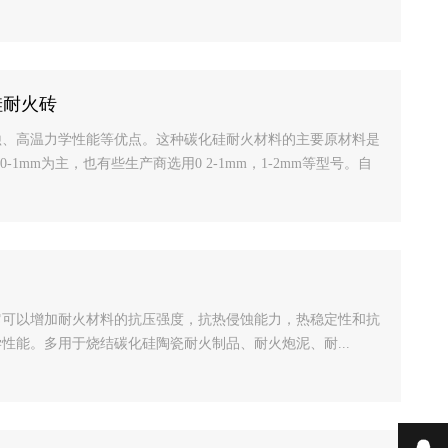
硅耐火砖
蚀、高温力学性能等优点。这种碳化硅耐火材料的主要原材料是
1mm为主，也有些生产商选用0 2-1mm，1-2mm等型号。自
它可以增加耐火材料的抗压强度，抗热侵蚀能力，热稳定性和抗
性能。多用于烧结碳化硅陶瓷耐火制品、耐火炮泥、耐...
在