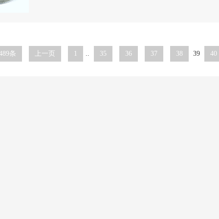
489条
上一页
1
..
35
36
37
38
39
40
誉资质
新闻动态
企业新闻
行业知识