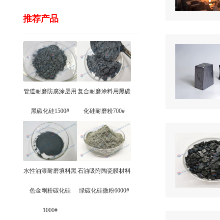
推荐产品
管道耐磨防腐涂层用
复合耐磨涂料用黑碳
黑碳化硅1500#
化硅耐磨粉700#
水性油漆耐磨填料黑
石油吸附陶瓷膜材料
色金刚粉碳化硅
绿碳化硅微粉6000#
1000#