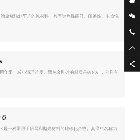
微
末冶金烧结刹车片的原材料，具有导热性能好、耐磨性、耐热性
135
TO
#
的使用年限，减小清理难度。黑色金刚砂的材质是碳化硅，它具有
..
特点
成分是碳化硅，它是一种常用于研磨和抛光材料的硅碳化合物。其磨料名称为