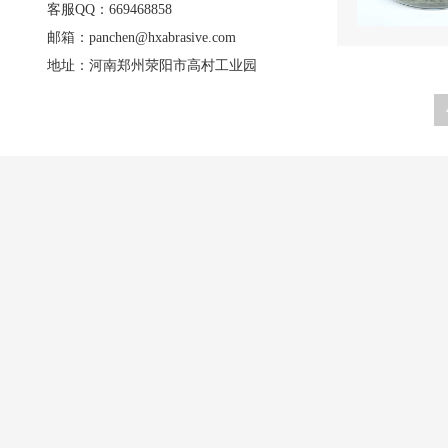
客服QQ：669468858
邮箱：panchen@hxabrasive.com
地址：河南郑州荥阳市高村工业园
产品中心
应用行业
荣
表面处理用绿碳化硅
复合材料用绿碳化硅