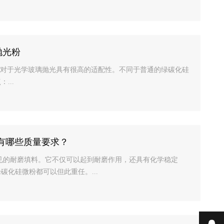
抛光粉
光粉，对于光学玻璃抛光具有很高的适配性。不同于普通的绿碳化硅
...
#有哪些质量要求？
料中常见的耐磨填料。它不仅可以起到耐磨作用，还具有化学稳定
化硅微粉都可以但此重任。...
在