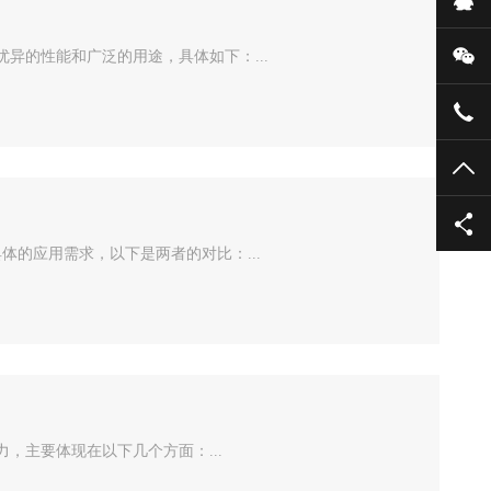
微
优异的性能和广泛的用途，具体如下：...
135
TO
的应用需求，以下是两者的对比：...
，主要体现在以下几个方面：...