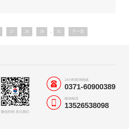
27
28
29
..
82
下一页
24小时咨询热线
0371-60900389
移动电话
13526538098
微信扫码 关注我们