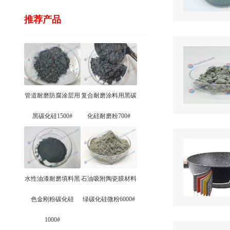
推荐产品
管道耐磨防腐涂层用
复合耐磨涂料用黑碳
黑碳化硅1500#
化硅耐磨粉700#
水性油漆耐磨填料黑
石油吸附陶瓷膜材料
色金刚粉碳化硅
绿碳化硅微粉6000#
1000#