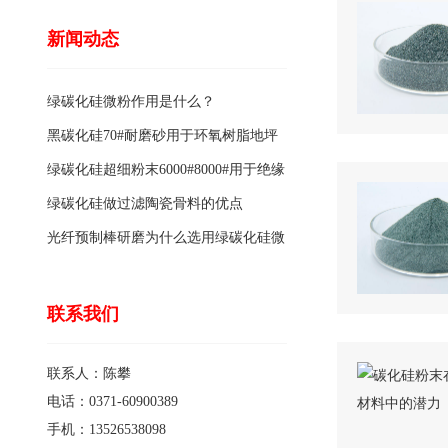
新闻动态
绿碳化硅微粉作用是什么？
黑碳化硅70#耐磨砂用于环氧树脂地坪
骨料的特点有哪些？
绿碳化硅超细粉末6000#8000#用于绝缘
涂料的优点
绿碳化硅做过滤陶瓷骨料的优点
光纤预制棒研磨为什么选用绿碳化硅微
粉1200#?
联系我们
联系人：陈攀
电话：0371-60900389
手机：13526538098