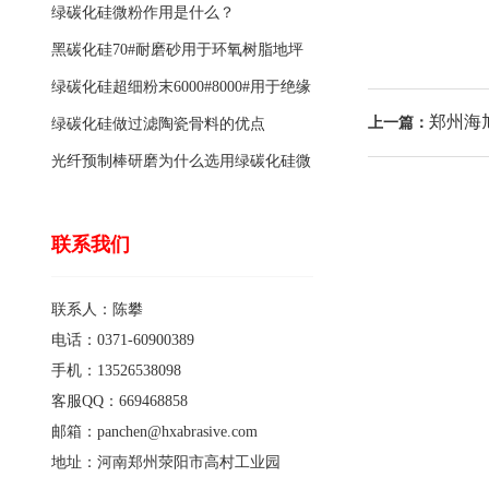
绿碳化硅微粉作用是什么？
黑碳化硅70#耐磨砂用于环氧树脂地坪
骨料的特点有哪些？
绿碳化硅超细粉末6000#8000#用于绝缘
郑州海
上一篇：
涂料的优点
绿碳化硅做过滤陶瓷骨料的优点
光纤预制棒研磨为什么选用绿碳化硅微
粉1200#?
联系我们
联系人：陈攀
电话：0371-60900389
手机：13526538098
客服QQ：669468858
邮箱：panchen@hxabrasive.com
地址：河南郑州荥阳市高村工业园