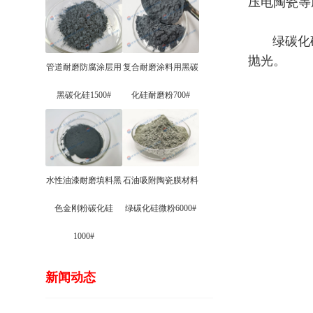
压电陶瓷等
绿碳化硅
抛光。
管道耐磨防腐涂层用
复合耐磨涂料用黑碳
黑碳化硅1500#
化硅耐磨粉700#
水性油漆耐磨填料黑
石油吸附陶瓷膜材料
色金刚粉碳化硅
绿碳化硅微粉6000#
1000#
新闻动态