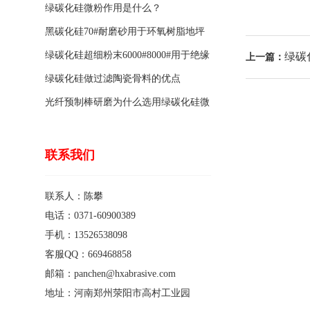
绿碳化硅微粉作用是什么？
黑碳化硅70#耐磨砂用于环氧树脂地坪
骨料的特点有哪些？
绿碳化硅超细粉末6000#8000#用于绝缘
绿碳
上一篇：
涂料的优点
绿碳化硅做过滤陶瓷骨料的优点
光纤预制棒研磨为什么选用绿碳化硅微
粉1200#?
联系我们
联系人：陈攀
电话：0371-60900389
手机：13526538098
客服QQ：669468858
邮箱：panchen@hxabrasive.com
地址：河南郑州荥阳市高村工业园